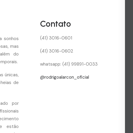
Contato
(41) 3016-0601
za sonhos
osas, mas
(41) 3016-0602
 além do
emporais.
whatsapp: (41) 99891-0033
as únicas,
@rodrigoalarcon_oficial
cheias de
zado por
fissionais
cimento
ue estão