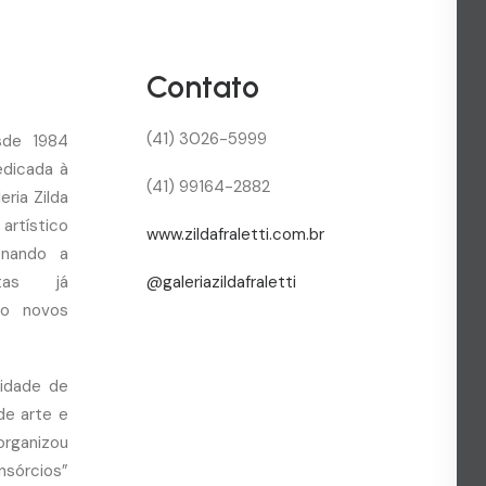
Contato
(41) 3026-5999
sde 1984
edicada à
(41) 99164-2882
ria Zilda
 artístico
www.zildafraletti.com.br
ionando a
stas já
@galeriazildafraletti
do novos
sidade de
de arte e
organizou
sórcios”