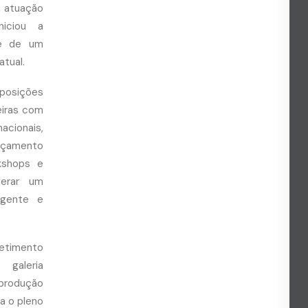
a atuação
niciou a
 e de um
atual.
xposições
feiras com
acionais,
ançamento
rkshops e
gerar um
ngente e
timento
 galeria
produção
a o pleno